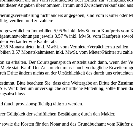
lität dieser Angaben übernommen. Irrtum und Zwischenverkauf sind aus
ervierungsvereinbarung nicht anders angegeben, sind vom Käufer oder M
llig, verdient und zu zahlen:
nd gewerblichen Immobilien 5,95 % inkl. MwSt. vom Kaufpreis vom K
Eigentumswohnungen jeweils 3,57 % inkl. MwSt. vom Kaufpreis sowohl
t dem Verkäufer wie Käufer ab.
 2,38 Monatsmieten inkl. MwSt. vom Vermieter/Verpächter zu zahlen.
ilien 3,57 Monatskaltmieten inkl. MwSt. vom Mieter/Pächter zu zahle
ion zu erhalten. Der Courtageanspruch entsteht auch dann, wenn der 
r Miete statt Kauf. Der Anspruch umfasst auch vertragliche Erweiterung
h Dritte ändern nichts an der Ursächlichkeit des durch uns erbrachte
 bestimmt. Bitte beachten Sie, dass eine Weitergabe an Dritte der Zu
ie. Wir bitten um unverzügliche schriftliche Mitteilung, sollte Ihnen 
ragsabschluss.
nd (auch provisionspflichtig) tätig zu werden.
r Gültigkeit der schriftlichen Bestätigung durch den Makler.
er sowie die Kosten für den Notar und das Grundbuchamt vom Käufer z