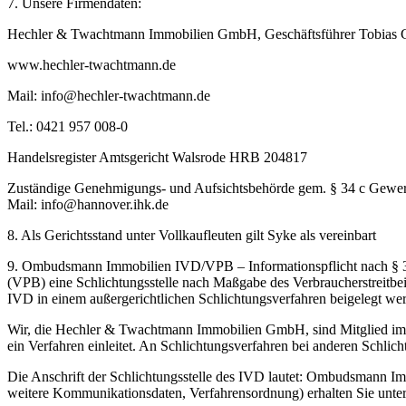
7. Unsere Firmendaten:
Hechler & Twachtmann Immobilien GmbH, Geschäftsführer Tobias Ga
www.hechler-twachtmann.de
Mail: info@hechler-twachtmann.de
Tel.: 0421 957 008-0
Handelsregister Amtsgericht Walsrode HRB 204817
Zuständige Genehmigungs- und Aufsichtsbehörde gem. § 34 c Gewer
Mail: info@hannover.ihk.de
8. Als Gerichtsstand unter Vollkaufleuten gilt Syke als vereinbart
9. Ombudsmann Immobilien IVD/VPB – Informationspflicht nach § 3
(VPB) eine Schlichtungsstelle nach Maßgabe des Verbraucherstreitbei
IVD in einem außergerichtlichen Schlichtungsverfahren beigelegt we
Wir, die Hechler & Twachtmann Immobilien GmbH, sind Mitglied im I
ein Verfahren einleitet. An Schlichtungsverfahren bei anderen Schli
Die Anschrift der Schlichtungsstelle des IVD lautet: Ombudsmann Im
weitere Kommunikationsdaten, Verfahrensordnung) erhalten Sie unte