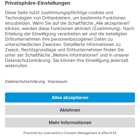
Kundenbewertungen und Erfahrungen zu
Hechler & Twachtmann Immobilien GmbH
SEHR GUT
100%
Empfehlungen auf
ProvenExpert.com
4,92 / 5,00
14
175
Bewertungen auf
Bewertungen von 3
Von Kunden
ProvenExpert.com
anderen Quellen
bewertet
Bei unserer Suche nach einer passenden Wohnung hat uns das
Hechler & Twachtmann-Team sehr geholfen und unterstützt. Die
189 Bewertungen
Blick aufs ProvenExpert-Profil werfen
Mitarbeiter waren immer ansprechbar und haben uns bei Fragen
Authentizität
bezüglich der sehr schnell gefundenen Wohnung stets