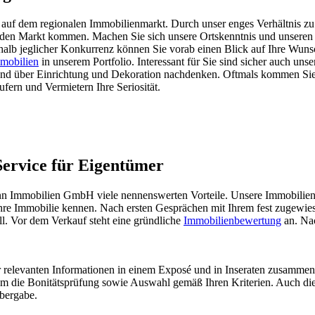
auf dem regionalen Immobilienmarkt. Durch unser enges Verhältnis zu 
uf den Markt kommen. Machen Sie sich unsere Ortskenntnis und unser
lb jeglicher Konkurrenz können Sie vorab einen Blick auf Ihre Wunsch
mobilien
in unserem Portfolio. Interessant für Sie sind sicher auch uns
und über Einrichtung und Dekoration nachdenken. Oftmals kommen Si
ufern und Vermietern Ihre Seriosität.
ervice für Eigentümer
 Immobilien GmbH viele nennenswerten Vorteile. Unsere Immobilienma
hre Immobilie kennen. Nach ersten Gesprächen mit Ihrem fest zugewiese
l. Vor dem Verkauf steht eine gründliche
Immobilienbewertung
an. Nac
.
ler relevanten Informationen in einem Exposé und in Inseraten zusammenf
die Bonitätsprüfung sowie Auswahl gemäß Ihren Kriterien. Auch di
übergabe.