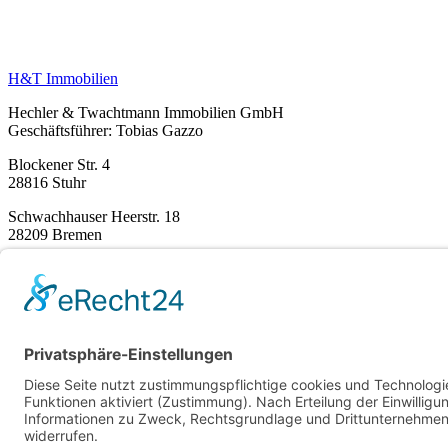
H&T Immobilien
Hechler & Twachtmann Immobilien GmbH
Geschäftsführer: Tobias Gazzo
Blockener Str. 4
28816 Stuhr
Schwachhauser Heerstr. 18
28209 Bremen
Kontakt
Impressum
AGB
Datenschutz
Cookie-Erklärung
Immobilie verkaufen in Bremen
Immobilie verkaufen in Delmenhorst
Immobilienmakler Delmenhorst
Immobilienmakler Stuhr
Immobilienmakler Weyhe