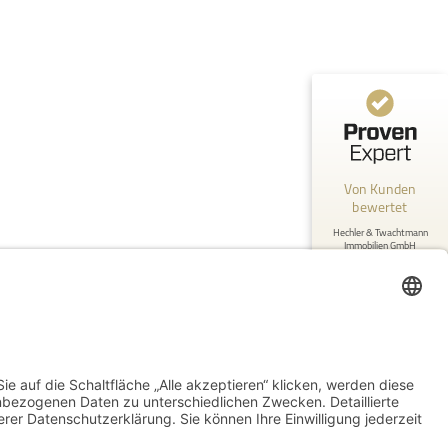
175
14
Bewertungen von 3
Bewertungen auf
anderen Quellen
ProvenExpert.com
Blick aufs ProvenExpert-Profil werfen
Anonym
5
Von Kunden
Fachkompetente Beratung, es wurde sich um
bewertet
alles in unserem Sinne gekümmert vom
ersten Kontkt bis zur Übergab...
Hechler & Twachtmann
Immobilien GmbH
189 Bewertungen
Authentizität
10.7.2026