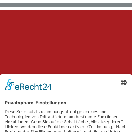
Hechler & Twachtmann Immobilien GmbH
Geschäftsführer: Tobias Gazzo
Blockener Str. 4
28816 Stuhr
Schwachhauser Heerstr. 18
28209 Bremen
Kontakt
Impressum