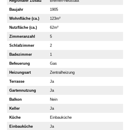
Regionaler Zusatz
Bremen-Neustadt
Baujahr
1905
Wohnfläche (ca.)
123m²
Nutzfläche (ca.)
62m²
Zimmeranzahl
5
Schlafzimmer
2
Badezimmer
1
Befeuerung
Gas
Heizungsart
Zentralheizung
Terrasse
Ja
Gartennutzung
Ja
Balkon
Nein
Keller
Ja
Küche
Einbauküche
Einbauküche
Ja