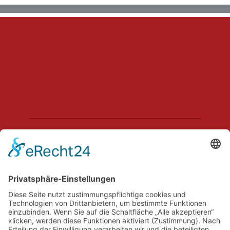
Hechler & Twachtmann Immobilien GmbH
Geschäftsführer: Tobias Gazzo
Blockener Str. 4
28816 Stuhr
Schwachhauser Heerstr. 18
28209 Bremen
Kontakt
Impressum