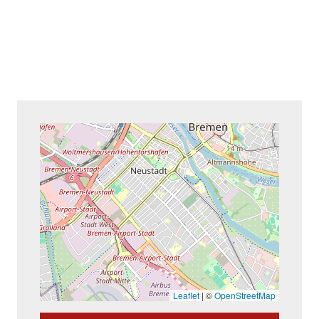
Leaflet
|
©
OpenStreetMap