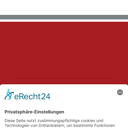
Hechler & Twachtmann Immobilien GmbH
Geschäftsführer: Tobias Gazzo
Blockener Str. 4
28816 Stuhr
Schwachhauser Heerstr. 18
28209 Bremen