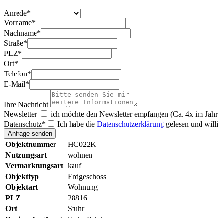
Anrede
*
Vorname
*
Nachname
*
Straße
*
PLZ
*
Ort
*
Telefon
*
E-Mail
*
Ihre Nachricht
Newsletter
ich möchte den Newsletter empfangen (Ca. 4x im Jahr
Datenschutz
*
Ich habe die
Datenschutzerklärung
gelesen und willi
Objektnummer
HC022K
Nutzungsart
wohnen
Vermarktungsart
kauf
Objekttyp
Erdgeschoss
Objektart
Wohnung
PLZ
28816
Ort
Stuhr