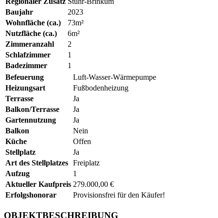
Regionaler Zusatz
Stuhr-Brinkum
Baujahr
2023
Wohnfläche (ca.)
73m²
Nutzfläche (ca.)
6m²
Zimmeranzahl
2
Schlafzimmer
1
Badezimmer
1
Befeuerung
Luft-Wasser-Wärmepumpe
Heizungsart
Fußbodenheizung
Terrasse
Ja
Balkon/Terrasse
Ja
Gartennutzung
Ja
Balkon
Nein
Küche
Offen
Stellplatz
Ja
Art des Stellplatzes
Freiplatz
Aufzug
1
Aktueller Kaufpreis
279.000,00 €
Erfolgshonorar
Provisionsfrei für den Käufer!
OBJEKTBESCHREIBUNG