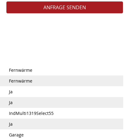
Fernwärme
Fernwärme
Ja
Ja
IndMulti1319Select55
Ja
Garage
149.000,00 €
Im Erfolgsfall sind vom Käufer 3,57 % inkl. MwSt. vom