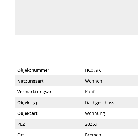
Objektnummer
HC079K
Nutzungsart
Wohnen
Vermarktungsart
Kauf
Objekttyp
Dachgeschoss
Objektart
Wohnung
PLZ
28259
Ort
Bremen
Regionaler Zusatz
Bremen-Huchting
Baujahr
1956