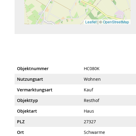
Leaflet
|
©
OpenStreetMap
Objektnummer
HC080K
Nutzungsart
Wohnen
Vermarktungsart
Kauf
Objekttyp
Resthof
Objektart
Haus
PLZ
27327
Ort
Schwarme