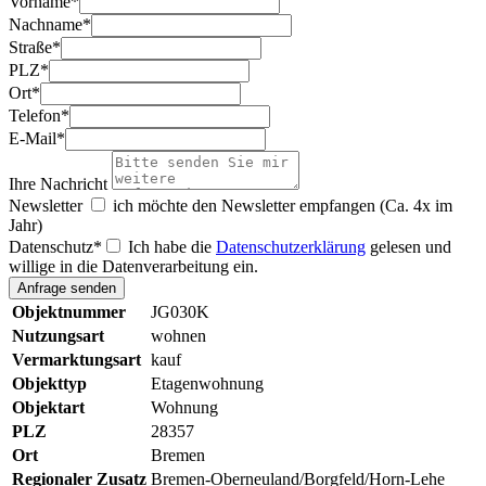
Vorname
*
Nachname
*
Straße
*
PLZ
*
Ort
*
Telefon
*
E-Mail
*
Ihre Nachricht
Newsletter
ich möchte den Newsletter empfangen (Ca. 4x im
Jahr)
Datenschutz
*
Ich habe die
Datenschutzerklärung
gelesen und
willige in die Datenverarbeitung ein.
Objektnummer
JG030K
Nutzungsart
wohnen
Vermarktungsart
kauf
Objekttyp
Etagenwohnung
Objektart
Wohnung
PLZ
28357
Ort
Bremen
Regionaler Zusatz
Bremen-Oberneuland/Borgfeld/Horn-Lehe