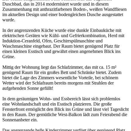
Duschbad, das in 2014 modernisiert wurde und in diesem
Zusammenhang mit anthrazitfarbenen Boden-, weißen Wandfliesen
im aktuellen Design und einer bodengleichen Dusche ausgestattet
wurde.
In der angrenzenden Küche wurde eine dunkle Einbauküche mit
elektrischen Geräten wie Kühl- und Gefrierkombination, Herd mit
Induktion-Ceranfeld, Ofen, Geschirrspülmaschine und
Waschmaschine eingebaut. Der Raum bietet genügend Platz für
einen kleinen Esstisch und gewährt einen angenehmen Blick ins
Grüne.
Mittig der Wohnung liegt das Schlafzimmer, das mit ca. 15 m²
genügend Raum für ein großes Bett und Schränke bietet. Zudem
bietet die Lage des Zimmers wesentliche Vorteile, bei schönem
Wetter wird der Schlafraum bereits morgens mit Strahlen der
aufgehenden Sonne gefüllt!
In dem geräumigen Wohn- und Essbereich lässt sich problemlos
eine Wohnlandschaft und ein Esstisch platzieren. Die große
Fensterfront ermöglicht den Blick ins Grüne und lässt viel Tageslicht
in den Raum. Der gemütliche West-Balkon lädt zum Feierabend die
Sonnenanbeter ein.
Das angrenzende helle Kinderzimmer verfügt über genügend Platz