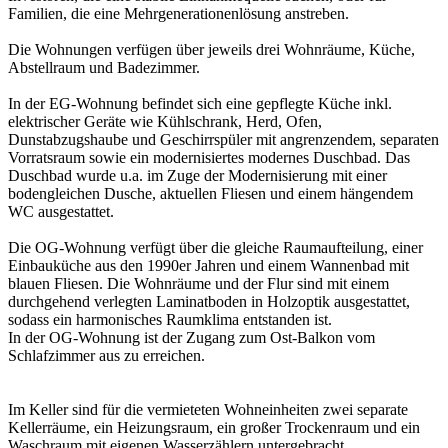
Familien, die eine Mehrgenerationenlösung anstreben.
Die Wohnungen verfügen über jeweils drei Wohnräume, Küche,
Abstellraum und Badezimmer.
In der EG-Wohnung befindet sich eine gepflegte Küche inkl.
elektrischer Geräte wie Kühlschrank, Herd, Ofen,
Dunstabzugshaube und Geschirrspüler mit angrenzendem, separaten
Vorratsraum sowie ein modernisiertes modernes Duschbad. Das
Duschbad wurde u.a. im Zuge der Modernisierung mit einer
bodengleichen Dusche, aktuellen Fliesen und einem hängendem
WC ausgestattet.
Die OG-Wohnung verfügt über die gleiche Raumaufteilung, einer
Einbauküche aus den 1990er Jahren und einem Wannenbad mit
blauen Fliesen. Die Wohnräume und der Flur sind mit einem
durchgehend verlegten Laminatboden in Holzoptik ausgestattet,
sodass ein harmonisches Raumklima entstanden ist.
In der OG-Wohnung ist der Zugang zum Ost-Balkon vom
Schlafzimmer aus zu erreichen.
Im Keller sind für die vermieteten Wohneinheiten zwei separate
Kellerräume, ein Heizungsraum, ein großer Trockenraum und ein
Waschraum mit eigenen Wasserzählern untergebracht.