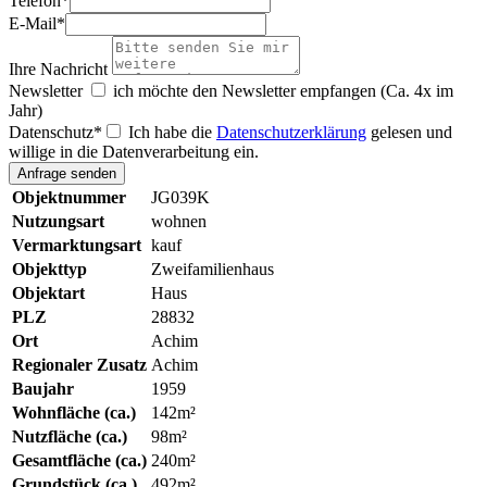
Telefon
*
E-Mail
*
Ihre Nachricht
Newsletter
ich möchte den Newsletter empfangen (Ca. 4x im
Jahr)
Datenschutz
*
Ich habe die
Datenschutzerklärung
gelesen und
willige in die Datenverarbeitung ein.
Objektnummer
JG039K
Nutzungsart
wohnen
Vermarktungsart
kauf
Objekttyp
Zweifamilienhaus
Objektart
Haus
PLZ
28832
Ort
Achim
Regionaler Zusatz
Achim
Baujahr
1959
Wohnfläche (ca.)
142m²
Nutzfläche (ca.)
98m²
Gesamtfläche (ca.)
240m²
Grundstück (ca.)
492m²