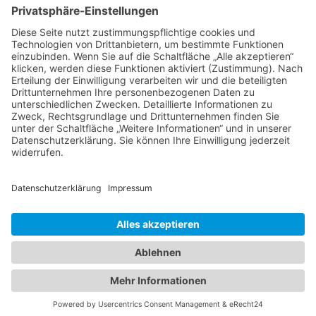
Hechler & Twachtmann Immobilien GmbH
Geschäftsführer: Tobias Gazzo
Blockener Str. 4
28816 Stuhr
Schwachhauser Heerstr. 18
28209 Bremen
Kontakt
Kundenbewertungen und Erfahrungen zu
Impressum
Hechler & Twachtmann Immobilien GmbH
AGB
Datenschutz
SEHR GUT
100%
Cookie-Erklärung
Empfehlungen auf
Immobilie verkaufen in Bremen
ProvenExpert.com
4,92 / 5,00
Immobilie verkaufen in Delmenhorst
Immobilienmakler Delmenhorst
14
175
Immobilienmakler Stuhr
Immobilienmakler Weyhe
Bewertungen auf
Bewertungen von 3
Von Kunden
ProvenExpert.com
anderen Quellen
bewertet
189 Bewertungen
Blick aufs ProvenExpert-Profil werfen
Authentizität