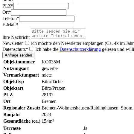
PLZ
*
Ort
*
Telefon
*
E-Mail
*
Ihre Nachricht
Newsletter
ich möchte den Newsletter empfangen (Ca. 4x im Jahr
Datenschutz
*
Ich habe die
Datenschutzerklärung
gelesen und willi
Objektnummer
KO035M
Nutzungsart
gewerbe
Vermarktungsart
miete
Objekttyp
Bürofläche
Objektart
Büro/Praxen
PLZ
28197
Ort
Bremen
Regionaler Zusatz
Bremen-Woltmershausen/Rablinghausen, Strom,
Baujahr
2023
Gesamtfläche (ca.)
154m²
Terrasse
Ja