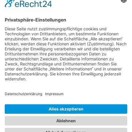
Hechler & Twachtmann Immobilien GmbH
Geschäftsführer: Tobias Gazzo
Blockener Str. 4
28816 Stuhr
Schwachhauser Heerstr. 18
28209 Bremen