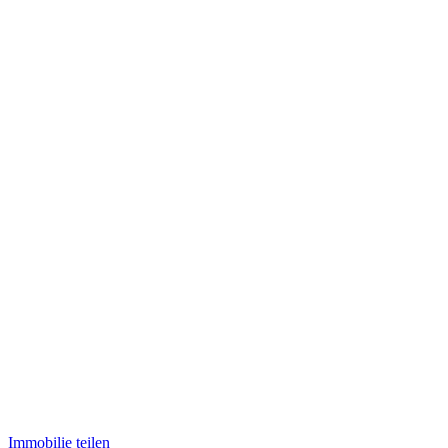
Leaflet
|
©
OpenStreetMap
Immobilie teilen