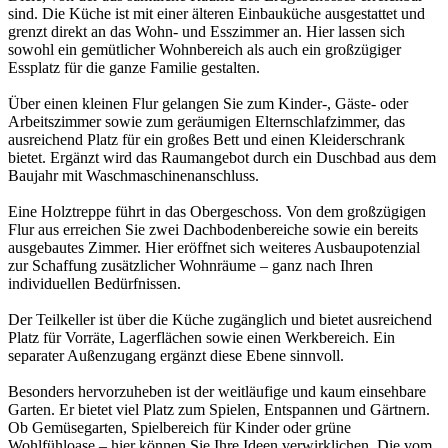
sind. Die Küche ist mit einer älteren Einbauküche ausgestattet und
grenzt direkt an das Wohn- und Esszimmer an. Hier lassen sich
sowohl ein gemütlicher Wohnbereich als auch ein großzügiger
Essplatz für die ganze Familie gestalten.
Über einen kleinen Flur gelangen Sie zum Kinder-, Gäste- oder
Arbeitszimmer sowie zum geräumigen Elternschlafzimmer, das
ausreichend Platz für ein großes Bett und einen Kleiderschrank
bietet. Ergänzt wird das Raumangebot durch ein Duschbad aus dem
Baujahr mit Waschmaschinenanschluss.
Eine Holztreppe führt in das Obergeschoss. Von dem großzügigen
Flur aus erreichen Sie zwei Dachbodenbereiche sowie ein bereits
ausgebautes Zimmer. Hier eröffnet sich weiteres Ausbaupotenzial
zur Schaffung zusätzlicher Wohnräume – ganz nach Ihren
individuellen Bedürfnissen.
Der Teilkeller ist über die Küche zugänglich und bietet ausreichend
Platz für Vorräte, Lagerflächen sowie einen Werkbereich. Ein
separater Außenzugang ergänzt diese Ebene sinnvoll.
Besonders hervorzuheben ist der weitläufige und kaum einsehbare
Garten. Er bietet viel Platz zum Spielen, Entspannen und Gärtnern.
Ob Gemüsegarten, Spielbereich für Kinder oder grüne
Wohlfühloase – hier können Sie Ihre Ideen verwirklichen. Die vom