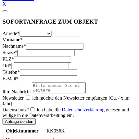
X
SOFORTANFRAGE ZUM OBJEKT
Anrede
*
Vorname
*
Nachname
*
Straße
*
PLZ
*
Ort
*
Telefon
*
E-Mail
*
Ihre Nachricht
Newsletter
ich möchte den Newsletter empfangen (Ca. 4x im
Jahr)
Datenschutz
*
Ich habe die
Datenschutzerklärung
gelesen und
willige in die Datenverarbeitung ein.
Objektnummer
RK056K