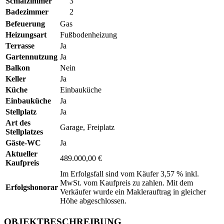
Schlafzimmer
3
Badezimmer
2
Befeuerung
Gas
Heizungsart
Fußbodenheizung
Terrasse
Ja
Gartennutzung
Ja
Balkon
Nein
Keller
Ja
Küche
Einbauküche
Einbauküche
Ja
Stellplatz
Ja
Art des
Garage, Freiplatz
Stellplatzes
Gäste-WC
Ja
Aktueller
489.000,00 €
Kaufpreis
Im Erfolgsfall sind vom Käufer 3,57 % inkl.
MwSt. vom Kaufpreis zu zahlen. Mit dem
Erfolgshonorar
Verkäufer wurde ein Maklerauftrag in gleicher
Höhe abgeschlossen.
OBJEKTBESCHREIBUNG