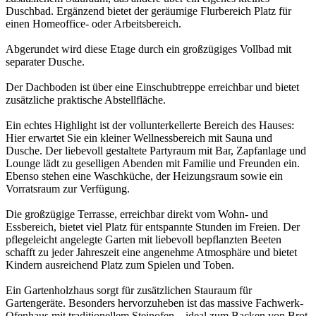
Duschbad. Ergänzend bietet der geräumige Flurbereich Platz für
einen Homeoffice- oder Arbeitsbereich.
Abgerundet wird diese Etage durch ein großzügiges Vollbad mit
separater Dusche.
Der Dachboden ist über eine Einschubtreppe erreichbar und bietet
zusätzliche praktische Abstellfläche.
Ein echtes Highlight ist der vollunterkellerte Bereich des Hauses:
Hier erwartet Sie ein kleiner Wellnessbereich mit Sauna und
Dusche. Der liebevoll gestaltete Partyraum mit Bar, Zapfanlage und
Lounge lädt zu geselligen Abenden mit Familie und Freunden ein.
Ebenso stehen eine Waschküche, der Heizungsraum sowie ein
Vorratsraum zur Verfügung.
Die großzügige Terrasse, erreichbar direkt vom Wohn- und
Essbereich, bietet viel Platz für entspannte Stunden im Freien. Der
pflegeleicht angelegte Garten mit liebevoll bepflanzten Beeten
schafft zu jeder Jahreszeit eine angenehme Atmosphäre und bietet
Kindern ausreichend Platz zum Spielen und Toben.
Ein Gartenholzhaus sorgt für zusätzlichen Stauraum für
Gartengeräte. Besonders hervorzuheben ist das massive Fachwerk-
Ofenhaus mit traditionellem Steinofen – ideal zum Backen von Brot