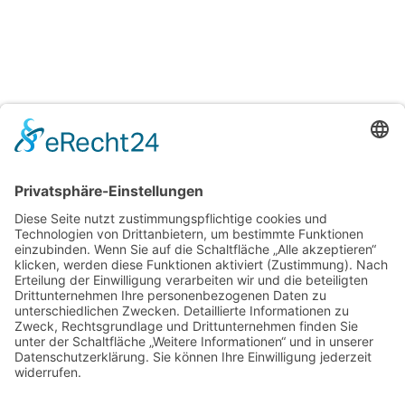
H&T Immobilien
Hechler & Twachtmann Immobilien GmbH
Geschäftsführer: Tobias Gazzo
Blockener Str. 4
28816 Stuhr
Schwachhauser Heerstr. 18
28209 Bremen
Kontakt
Kundenbewertungen und Erfahrungen zu
Impressum
Hechler & Twachtmann Immobilien GmbH
AGB
Datenschutz
SEHR GUT