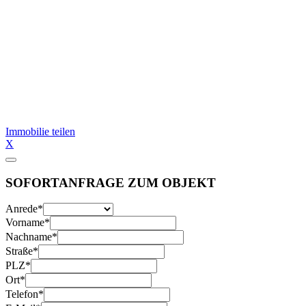
Immobilie teilen
X
SOFORTANFRAGE ZUM OBJEKT
Anrede
*
Vorname
*
Nachname
*
Straße
*
PLZ
*
Ort
*
Telefon
*