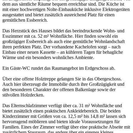
dem aus sämtliche Räume bequem erreichbar sind. Die Küche ist
mit einer hochwertigen Nolte-Einbauküche inklusive Elektrogeräten
ausgestattet und bietet zusätzlich ausreichend Platz für einen
gemütlichen Essbereich.
Das Herzstück des Hauses bildet das beeindruckende Wohn- und
Esszimmer mit ca. 52 m² Wohnfläche. Hier finden sowohl ein
großzügiger Essbereich als auch eine gemütliche Wohnlandschaft
ihren perfekten Platz. Der vorhandene Kachelofen sorgt – nach
Einbau einer neuen Kassette – an kühleren Tagen für behagliche
Wärme und ein besonders wohnliches Ambiente.
Ein Gäste-WC rundet das Raumangebot im Erdgeschoss ab.
Über eine offene Holztreppe gelangen Sie in das Obergeschoss.
Auch hier überzeugt die Immobilie durch ihre Großzügigkeit und
den besonderen Charakter der offenen Balkenlage sowie der
stilvollen Holzdecken.
Das Elternschlafzimmer verfügt über ca. 31 m² Wohnfläche und
bietet zusätzlich einen praktischen Ankleidebereich. Die beiden
Kinderzimmer mit Größen von ca. 12,5 m² bis 14,8 m² lassen sich
hervorragend möblieren und bieten ideale Voraussetzungen für
Familien. Eines der Zimmer verfügt über eine praktische Abseite mit
zusätzlichem Stauraum, das andere über ein eigenes kleines