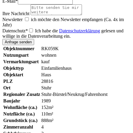
E-Mail
*
Ihre Nachricht
Newsletter
ich möchte den Newsletter empfangen (Ca. 4x im
Jahr)
Datenschutz
*
Ich habe die
Datenschutzerklärung
gelesen und
willige in die Datenverarbeitung ein.
Objektnummer
RK059K
Nutzungsart
wohnen
Vermarktungsart
kauf
Objekttyp
Einfamilienhaus
Objektart
Haus
PLZ
28816
Ort
Stuhr
Regionaler Zusatz
Stuhr-Bürstel/Neukrug/Fahrenhorst
Baujahr
1989
Wohnfläche (ca.)
152m²
Nutzfläche (ca.)
110m²
Grundstück (ca.)
888m²
Zimmeranzahl
4