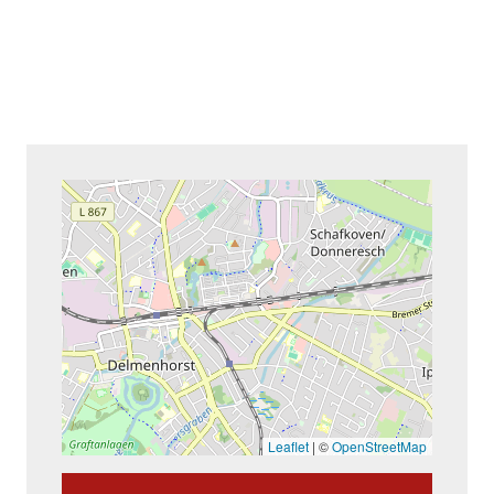
Leaflet
|
©
OpenStreetMap