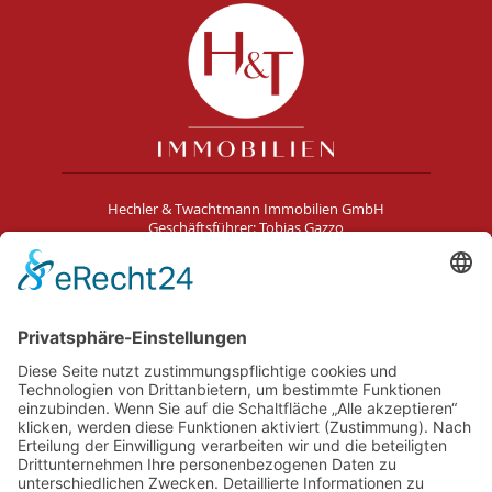
Hechler & Twachtmann Immobilien GmbH
Geschäftsführer: Tobias Gazzo
Blockener Str. 4
28816 Stuhr
Schwachhauser Heerstr. 18
28209 Bremen
Kontakt
Impressum
AGB
Datenschutz