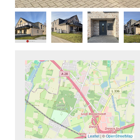
Leaflet
|
©
OpenStreetMap