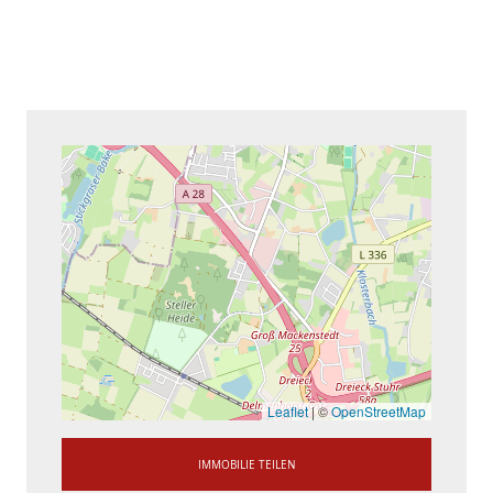
Leaflet
|
©
OpenStreetMap
IMMOBILIE TEILEN