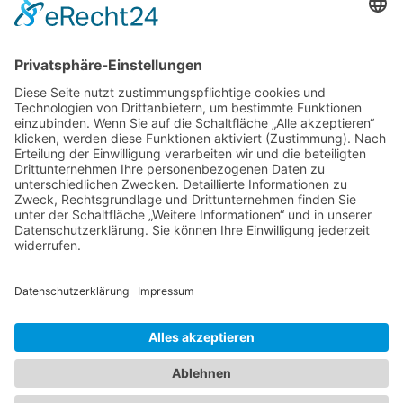
28816 Stuhr
Schwachhauser Heerstr. 18
28209 Bremen
Kontakt
Impressum
AGB
Datenschutz
Cookie-Erklärung
Immobilie verkaufen in Bremen
Immobilie verkaufen in Delmenhorst
Immobilienmakler Delmenhorst
Immobilienmakler Stuhr
Immobilienmakler Weyhe