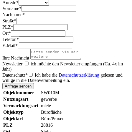
Anrede
*
Vorname
*
Nachname
*
Straße
*
PLZ
*
Ort
*
Telefon
*
E-Mail
*
Ihre Nachricht
Newsletter
ich möchte den Newsletter empfangen (Ca. 4x im
Jahr)
Datenschutz
*
Ich habe die
Datenschutzerklärung
gelesen und
willige in die Datenverarbeitung ein.
Objektnummer
SW010M
Nutzungsart
gewerbe
Vermarktungsart
miete
Objekttyp
Bürofläche
Objektart
Büro/Praxen
PLZ
28816
Ort
Stuhr