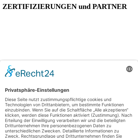
ZERTIFIZIERUNGEN
und
PARTNER
H&T Immobilien
Hechler & Twachtmann Immobilien GmbH
Geschäftsführer: Tobias Gazzo
Blockener Str. 4
28816 Stuhr
Schwachhauser Heerstr. 18
28209 Bremen