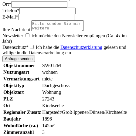
Ort
*
Telefon
*
E-Mail
*
Ihre Nachricht
Newsletter
ich möchte den Newsletter empfangen (Ca. 4x im
Jahr)
Datenschutz
*
Ich habe die
Datenschutzerklärung
gelesen und
willige in die Datenverarbeitung ein.
Objektnummer
SW012M
Nutzungsart
wohnen
Vermarktungsart
miete
Objekttyp
Dachgeschoss
Objektart
Wohnung
PLZ
27243
Ort
Kirchseelte
Regionaler Zusatz
Harpstedt/Groß-Ippener/Dünsen/Kirchseelte
Baujahr
1896
Wohnfläche (ca.)
145m²
Zimmeranzahl
3