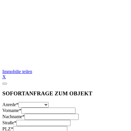
Immobilie teilen
X
SOFORTANFRAGE ZUM OBJEKT
Anrede
*
Vorname
*
Nachname
*
Straße
*
PLZ
*