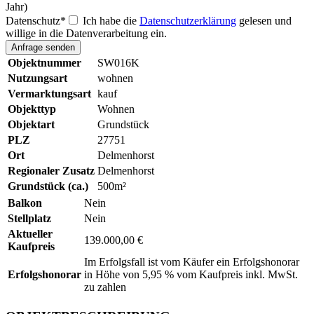
Jahr)
Datenschutz
*
Ich habe die
Datenschutzerklärung
gelesen und
willige in die Datenverarbeitung ein.
Objektnummer
SW016K
Nutzungsart
wohnen
Vermarktungsart
kauf
Objekttyp
Wohnen
Objektart
Grundstück
PLZ
27751
Ort
Delmenhorst
Regionaler Zusatz
Delmenhorst
Grundstück (ca.)
500m²
Balkon
Nein
Stellplatz
Nein
Aktueller
139.000,00 €
Kaufpreis
Im Erfolgsfall ist vom Käufer ein Erfolgshonorar
Erfolgshonorar
in Höhe von 5,95 % vom Kaufpreis inkl. MwSt.
zu zahlen