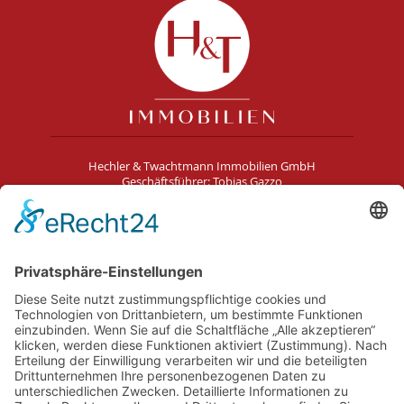
Hechler & Twachtmann Immobilien GmbH
Geschäftsführer: Tobias Gazzo
Blockener Str. 4
28816 Stuhr
Schwachhauser Heerstr. 18
28209 Bremen
Kontakt
Impressum
AGB
Datenschutz