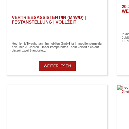
20
WE
VERTRIEBSASSISTENT/IN (M/W/D) |
FESTANSTELLUNG | VOLLZEIT
In di
Jubil
11. b
Hechler & Twachtmann Immobilien GmbH ist Immobilienvermittler
seit über 20 Jahren. Unser kompetentes Team verteilt sich auf
derzeit zwei Standorte…
WEITERLESEN