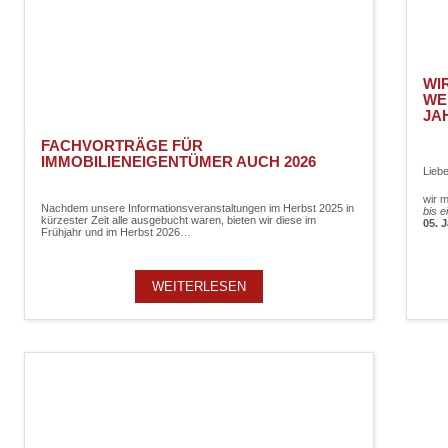
WI
WE
JA
FACHVORTRÄGE FÜR
IMMOBILIENEIGENTÜMER AUCH 2026
Lieb
wir 
Nachdem unsere Informationsveranstaltungen im Herbst 2025 in
bis e
kürzester Zeit alle ausgebucht waren, bieten wir diese im
05. 
Frühjahr und im Herbst 2026…
WEITERLESEN