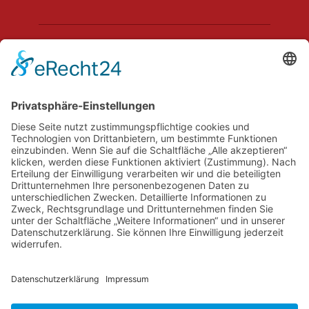
Hechler & Twachtmann Immobilien GmbH
Geschäftsführer: Tobias Gazzo
Blockener Str. 4
28816 Stuhr
Schwachhauser Heerstr. 18
28209 Bremen
Kontakt
Impressum
AGB
Datenschutz
Cookie-Erklärung
Immobilie verkaufen in Bremen
Immobilie verkaufen in Delmenhorst
Immobilienmakler Delmenhorst
Immobilienmakler Stuhr