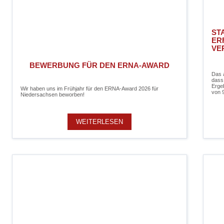
ST
ER
VE
BEWERBUNG FÜR DEN ERNA-AWARD
Das 
dass
Ergeb
Wir haben uns im Frühjahr für den ERNA-Award 2026 für
von 9
Niedersachsen beworben!
WEITERLESEN