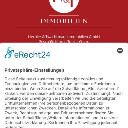
Hechler & Twachtmann Immobilien GmbH
Geschäftsführer: Tobias Gazzo
Blockener Str. 4
28816 Stuhr
Schwachhauser Heerstr. 18
28209 Bremen
Kontakt
Impressum
AGB
Datenschutz
Cookie-Erklärung