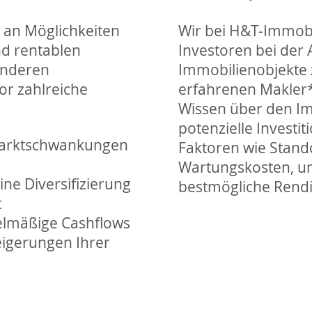
l an Möglichkeiten
Wir bei H&T-Immobil
nd rentablen
Investoren bei der
anderen
Immobilienobjekte 
or zahlreiche
erfahrenen Makler*
Wissen über den Im
potenzielle Investi
e Marktschwankungen
Faktoren wie Stand
Wartungskosten, um 
ne Diversifizierung
bestmögliche Rendit
t
elmäßige Cashflows
teigerungen Ihrer