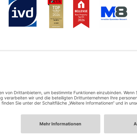
wachtmann Immobilien GmbH
Kontakt
er: Tobias Gazzo
Impressum
 4
AGB
Datenschutz
r Heerstr. 18
Cookie-Erklärung
n