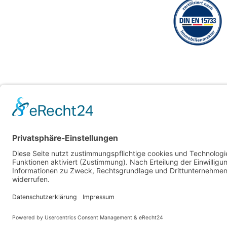
Hechler & T
Geschäftsführ
Blockener Str.
28816 Stuhr
Schwachhause
28209 Breme