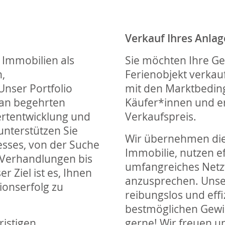
Verkauf Ihres Anla
n Immobilien als
Sie möchten Ihre Ge
,
Ferienobjekt verkau
nser Portfolio
mit den Marktbeding
 an begehrten
Käufer*innen und e
ertentwicklung und
Verkaufspreis.
nterstützen Sie
Wir übernehmen die
sses, von der Suche
Immobilie, nutzen e
 Verhandlungen bis
umfangreiches Netz
 Ziel ist es, Ihnen
anzusprechen. Unser
ionserfolg zu
reibungslos und effi
bestmöglichen Gewin
ristigen
gerne! Wir freuen un