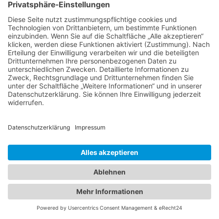
Infrastruktur. Investieren Sie in eine
erfolgreiche Zukunft und lassen Sie sich von
unserem breit gefächerten Immobilienangebot
überzeugen. Wir sind das zuverlässige
Bindeglied zwischen Käufer und Verkäufer.
Wir sind Ihr Partner, der von einem
reichhaltigen Erfahrungsschatz und Kompetenz
geprägt ist. Wenn es um den Kauf von
Immobilien aller Art geht, sind wir Ihr erster
Ansprechpartner. Wir begleiten Sie bei jedem
Schritt und beantworten alle Fragen, die Sie
haben könnten. Mit unserer Expertise und
unserem Engagement setzen wir uns dafür ein,
dass Sie die beste Entscheidung treffen und
Ihre Träume von einem Eigenheim oder einer
lukrativen Investition in die Realität umsetzen
können.