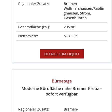
Regionaler Zusatz:
Bremen-
Woltmershausen/Rablin
ghausen, Strom,
Hasenbühren
Gesamtfläche (ca.):
205 m²
Nettomiete:
513,00 €
DETAILS ZUM OBJEKT
Büroetage
Moderne Bürofläche nahe Bremer Kreuz –
sofort verfügbar
Regionaler Zusatz:
Bremen-