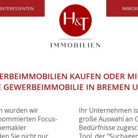
 INTERESSENTEN
IMMOB
ERBEIMMOBILIEN
KAUFEN ODER MI
E
GEWERBEIMMOBILIE
IN
BREMEN
U
n wurden wir
Ihr Unternehmen ist
enommierten Focus-
große Auswahl an G
rbemakler
Bedürfnisse zugesch
en Sie nicht nur
Tool, der "Suchagen