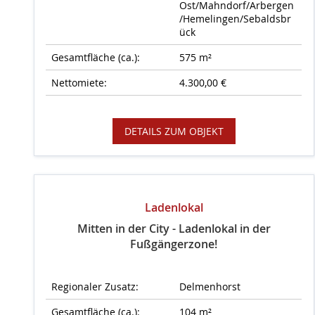
Ost/Mahndorf/Arbergen
/Hemelingen/Sebaldsbr
ück
Gesamtfläche (ca.):
575 m²
Nettomiete:
4.300,00 €
DETAILS ZUM OBJEKT
Ladenlokal
Mitten in der City - Ladenlokal in der
Fußgängerzone!
Regionaler Zusatz:
Delmenhorst
Gesamtfläche (ca.):
104 m²