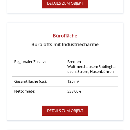
DETAILS ZUM OBJEKT
Bürofläche
Bürolofts mit Industriecharme
Regionaler Zusatz:
Bremen-
Woltmershausen/Rablingha
usen, Strom, Hasenbühren
Gesamtfläche (ca.):
135 m²
Nettomiete:
338,00 €
DETAILS ZUM OBJEKT