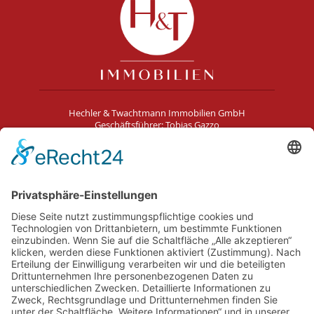
Hechler & Twachtmann Immobilien GmbH
Geschäftsführer: Tobias Gazzo
Blockener Str. 4
28816 Stuhr
Schwachhauser Heerstr. 18
28209 Bremen
Kontakt
Impressum
AGB
Datenschutz
Cookie-Erklärung