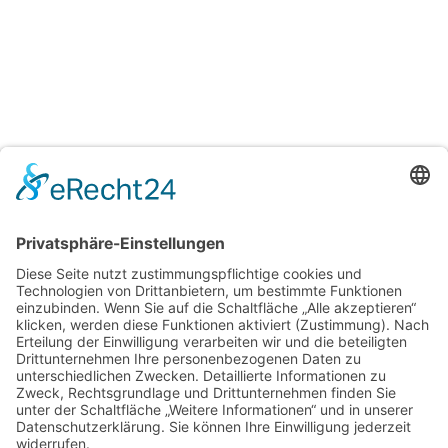
H&T Immobilien
Hechler & Twachtmann Immobilien GmbH
Geschäftsführer: Tobias Gazzo
Blockener Str. 4
28816 Stuhr
Schwachhauser Heerstr. 18
28209 Bremen
Kontakt
Kundenbewertungen und Erfahrungen zu
Impressum
Hechler & Twachtmann Immobilien GmbH
AGB