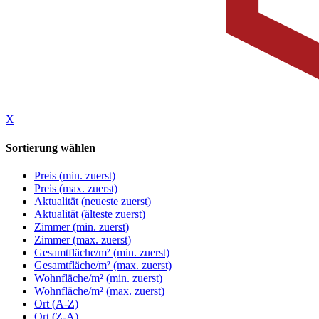
X
Sortierung wählen
Preis (min. zuerst)
Preis (max. zuerst)
Aktualität (neueste zuerst)
Aktualität (älteste zuerst)
Zimmer (min. zuerst)
Zimmer (max. zuerst)
Gesamtfläche/m² (min. zuerst)
Gesamtfläche/m² (max. zuerst)
Wohnfläche/m² (min. zuerst)
Wohnfläche/m² (max. zuerst)
Ort (A-Z)
Ort (Z-A)