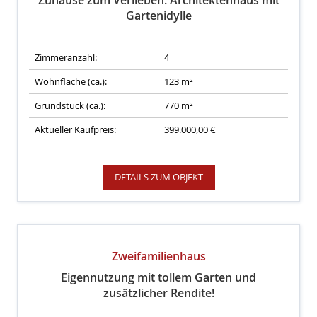
Zuhause zum Verlieben: Architektenhaus mit
Gartenidylle
Zimmeranzahl:
4
Wohnfläche (ca.):
123 m²
Grundstück (ca.):
770 m²
Aktueller Kaufpreis:
399.000,00 €
DETAILS ZUM OBJEKT
Zweifamilienhaus
Eigennutzung mit tollem Garten und
zusätzlicher Rendite!