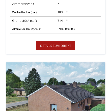
Zimmeranzahl:
6
Wohnfläche (ca.):
183 m²
Grundstück (ca.):
714 m²
Aktueller Kaufpreis:
398.000,00 €
DETAILS ZUM OBJEKT