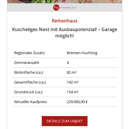
Reihenhaus
Kuscheliges Nest mit Ausbaupotenzial! – Garage
möglich!
Regionaler Zusatz:
Bremen-Huchting
Zimmeranzahl:
4
Wohnfläche (ca.):
82 m²
Gesamtfläche (ca.):
142 m²
Grundstück (ca.):
154 m²
Aktueller Kaufpreis:
229.000,00 €
DETAILS ZUM OBJEKT