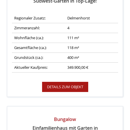
Südwest-Garten in Top-Lage!
Regionaler Zusatz:
Delmenhorst
Zimmeranzahl:
4
Wohnfläche (ca.):
111 m²
Gesamtfläche (ca.):
118 m²
Grundstück (ca.):
400 m²
Aktueller Kaufpreis:
349.900,00 €
DETAILS ZUM OBJEKT
Bungalow
Einfamilienhaus mit Garten in