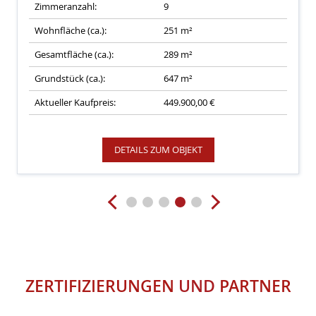
Zimmeranzahl:
9
Wohnfläche (ca.):
251 m²
Gesamtfläche (ca.):
289 m²
Grundstück (ca.):
647 m²
Aktueller Kaufpreis:
449.900,00 €
DETAILS ZUM OBJEKT
ZERTIFIZIERUNGEN
UND
PARTNER