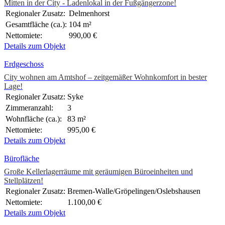
Mitten in der City - Ladenlokal in der Fußgängerzone!
Regionaler Zusatz:
Delmenhorst
Gesamtfläche (ca.):
104 m²
Nettomiete:
990,00 €
Details zum Objekt
Erdgeschoss
City wohnen am Amtshof – zeitgemäßer Wohnkomfort in bester
Lage!
Regionaler Zusatz:
Syke
Zimmeranzahl:
3
Wohnfläche (ca.):
83 m²
Nettomiete:
995,00 €
Details zum Objekt
Bürofläche
Große Kellerlagerräume mit geräumigen Büroeinheiten und
Stellplätzen!
Regionaler Zusatz:
Bremen-Walle/Gröpelingen/Oslebshausen
Nettomiete:
1.100,00 €
Details zum Objekt