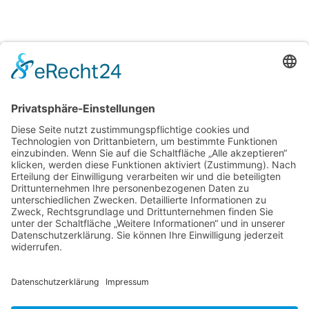
H&T Immobilien
Hechler & Twachtmann Immobilien GmbH
Geschäftsführer: Tobias Gazzo
Blockener Str. 4
28816 Stuhr
Schwachhauser Heerstr. 18
28209 Bremen
Kontakt
Kundenbewertungen und Erfahrungen zu
Impressum
Hechler & Twachtmann Immobilien GmbH
AGB
Datenschutz
SEHR GUT
100%
Cookie-Erklärung
Empfehlungen auf
Immobilie verkaufen in Bremen
ProvenExpert.com
4,92 / 5,00
Immobilie verkaufen in Delmenhorst