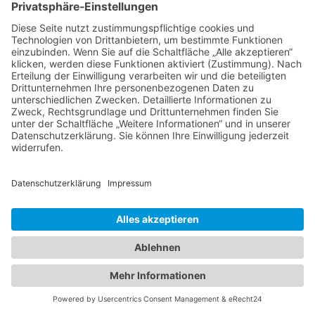
Hechler & Twachtmann Immobilien GmbH
Geschäftsführer: Tobias Gazzo
Blockener Str. 4
28816 Stuhr
Schwachhauser Heerstr. 18
28209 Bremen
Kontakt
Kundenbewertungen und Erfahrungen zu
Impressum
Hechler & Twachtmann Immobilien GmbH
AGB
Datenschutz
SEHR GUT
100%
Cookie-Erklärung
Empfehlungen auf
Immobilie verkaufen in Bremen
ProvenExpert.com
4,92 / 5,00
Immobilie verkaufen in Delmenhorst
Immobilienmakler Delmenhorst
14
175
Immobilienmakler Stuhr
Immobilienmakler Weyhe
Bewertungen auf
Bewertungen von 3
Von Kunden
ProvenExpert.com
anderen Quellen
bewertet
189 Bewertungen
Blick aufs ProvenExpert-Profil werfen
Authentizität