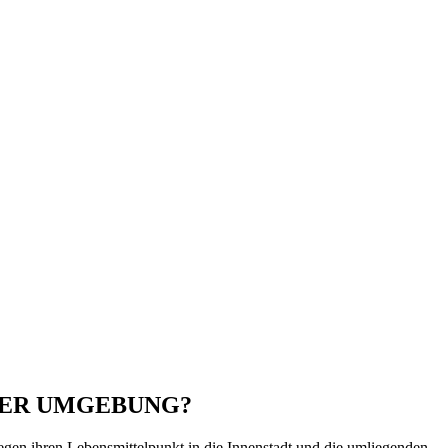
 DER UMGEBUNG?
egen ihren Lebensmittelpunkt in die Innenstadt und die umliegenden