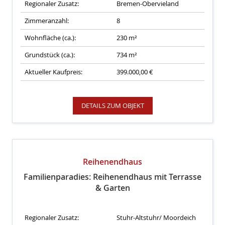
Regionaler Zusatz:
Bremen-Obervieland
Zimmeranzahl:
8
Wohnfläche (ca.):
230 m²
Grundstück (ca.):
734 m²
Aktueller Kaufpreis:
399.000,00 €
DETAILS ZUM OBJEKT
Reihenendhaus
Familienparadies: Reihenendhaus mit Terrasse
& Garten
Regionaler Zusatz:
Stuhr-Altstuhr/ Moordeich