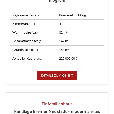
möglich!
Regionaler Zusatz:
Bremen-Huchting
Zimmeranzahl:
4
Wohnfläche (ca.):
82 m²
Gesamtfläche (ca.):
142 m²
Grundstück (ca.):
154 m²
Aktueller Kaufpreis:
229.000,00 €
DETAILS ZUM OBJEKT
Einfamilienhaus
Randlage Bremer Neustadt – modernisiertes