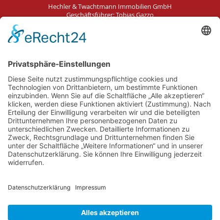
Hechler & Twachtmann Immobilien GmbH
Geschäftsführer: Tobias Gazzo
Blockener Str. 4
28816 Stuhr
Schwachhauser Heerstr. 18
28209 Bremen
Kontakt
Impressum
AGB
Datenschutz
Cookie-Erklärung
Immobilie verkaufen in Bremen
Immobilie verkaufen in Delmenhorst
Immobilienmakler Delmenhorst
Immobilienmakler Stuhr
Immobilienmakler Weyhe