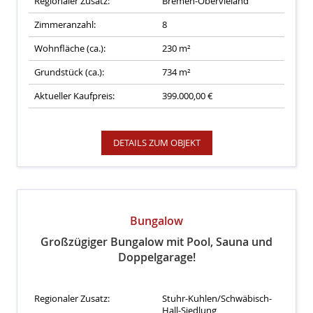
Regionaler Zusatz:
Bremen-Obervieland
Zimmeranzahl:
8
Wohnfläche (ca.):
230 m²
Grundstück (ca.):
734 m²
Aktueller Kaufpreis:
399.000,00 €
DETAILS ZUM OBJEKT
Bungalow
Großzügiger Bungalow mit Pool, Sauna und
Doppelgarage!
Regionaler Zusatz:
Stuhr-Kuhlen/Schwäbisch-
Hall-Siedlung