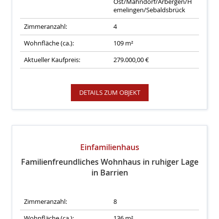
Ost/Mahndorf/Arbergen/H
emelingen/Sebaldsbrück
Zimmeranzahl:
4
Wohnfläche (ca.):
109 m²
Aktueller Kaufpreis:
279.000,00 €
DETAILS ZUM OBJEKT
Einfamilienhaus
Familienfreundliches Wohnhaus in ruhiger Lage
in Barrien
Zimmeranzahl:
8
Wohnfläche (ca.):
136 m²