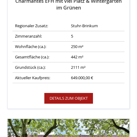
Charmantes EFH mit viel Platz & Wintergarten
im Grünen
Regionaler Zusatz:
Stuhr-Brinkum
Zimmeranzahl:
5
Wohnfläche (ca.):
250 m²
Gesamtfläche (ca.):
442 m²
Grundstück (ca.):
2111 m²
Aktueller Kaufpreis:
649.000,00 €
DETAILS ZUM OBJEKT