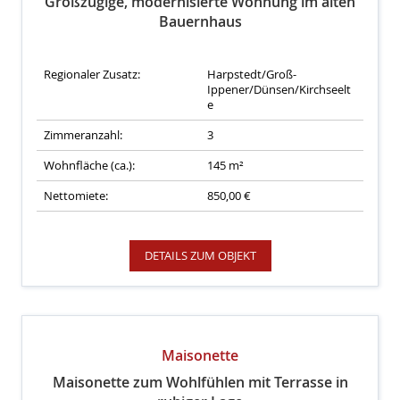
Großzügige, modernisierte Wohnung im alten
Bauernhaus
Regionaler Zusatz:
Harpstedt/Groß-
Ippener/Dünsen/Kirchseelt
e
Zimmeranzahl:
3
Wohnfläche (ca.):
145 m²
Nettomiete:
850,00 €
DETAILS ZUM OBJEKT
Maisonette
Maisonette zum Wohlfühlen mit Terrasse in