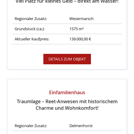
Viel Platz für kleines Geld – direkt am Wasser!
Regionaler Zusatz:
Wesermarsch
Grundstück (ca.):
1575 m²
Aktueller Kaufpreis:
139.000,00 €
DETAILS ZUM OBJEKT
Einfamilienhaus
Traumlage – Reet-Anwesen mit historischem
Charme und Wohnkomfort!
Regionaler Zusatz:
Delmenhorst