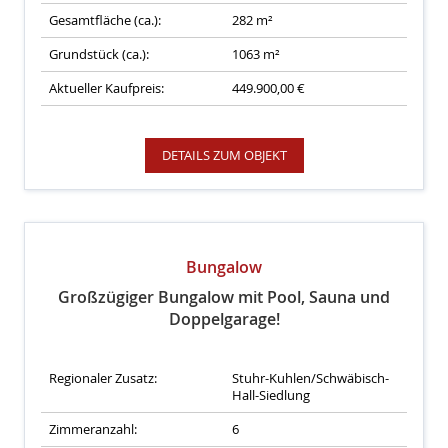
Gesamtfläche (ca.):
282 m²
Grundstück (ca.):
1063 m²
Aktueller Kaufpreis:
449.900,00 €
DETAILS ZUM OBJEKT
Bungalow
Großzügiger Bungalow mit Pool, Sauna und
Doppelgarage!
Regionaler Zusatz:
Stuhr-Kuhlen/Schwäbisch-
Hall-Siedlung
Zimmeranzahl:
6