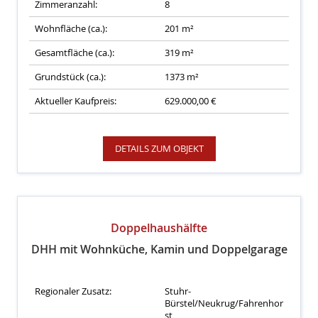
Zimmeranzahl:
8
Wohnfläche (ca.):
201 m²
Gesamtfläche (ca.):
319 m²
Grundstück (ca.):
1373 m²
Aktueller Kaufpreis:
629.000,00 €
DETAILS ZUM OBJEKT
Doppelhaushälfte
DHH mit Wohnküche, Kamin und Doppelgarage
Regionaler Zusatz:
Stuhr-
Bürstel/Neukrug/Fahrenhor
st