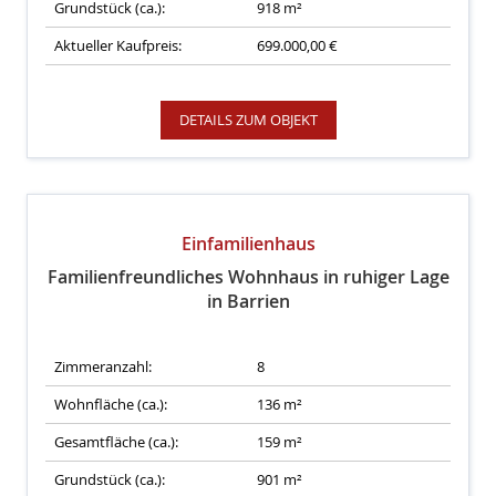
Grundstück (ca.):
918 m²
Aktueller Kaufpreis:
699.000,00 €
DETAILS ZUM OBJEKT
Einfamilienhaus
Familienfreundliches Wohnhaus in ruhiger Lage
in Barrien
Zimmeranzahl:
8
Wohnfläche (ca.):
136 m²
Gesamtfläche (ca.):
159 m²
Grundstück (ca.):
901 m²