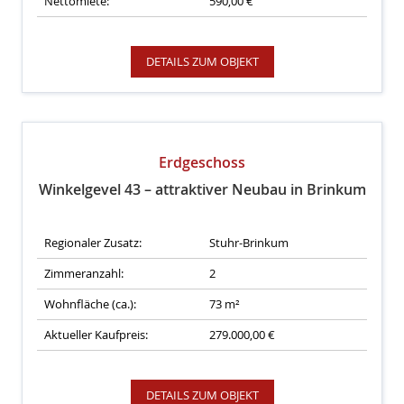
Nettomiete:
590,00 €
DETAILS ZUM OBJEKT
Erdgeschoss
Winkelgevel 43 – attraktiver Neubau in Brinkum
Regionaler Zusatz:
Stuhr-Brinkum
Zimmeranzahl:
2
Wohnfläche (ca.):
73 m²
Aktueller Kaufpreis:
279.000,00 €
DETAILS ZUM OBJEKT