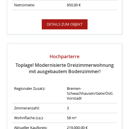
Nettomiete:
850,00 €
DETAILS ZUM OBJEKT
Hochparterre
Toplage! Modernisierte Dreizimmerwohnung
mit ausgebautem Bodenzimmer!
Regionaler Zusatz:
Bremen-
Schwachhausen/Gete/Östl.
Vorstadt
Zimmeranzahl:
3
Wohnfläche (ca.):
58 m²
Aktueller Kaufpreis:
219.000,00 €