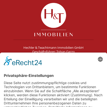
Hechler & Twachtmann Immobilien GmbH
Geschäftsführer: Tobias Gazzo
Blockener Str. 4
28816 Stuhr
Schwachhauser Heerstr. 18
28209 Bremen
Kontakt
Impressum
AGB
Datenschutz