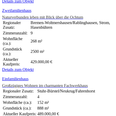
Details zum Objekt
Zweifamilienhaus
Naturverbunden leben mit Blick über die Ochtum
Regionaler
Bremen-Woltmershausen/Rablinghausen, Strom,
Zusatz:
Hasenbühren
Zimmeranzahl:
9
Wohnfläche
268 m²
(ca.):
Grundstück
2500 m²
(ca.):
Aktueller
429.000,00 €
Kaufpreis:
Details zum Objekt
Einfamilienhaus
Großzügiges Wohnen im charmanten Fachwerkhaus
Regionaler Zusatz:
Stuhr-Bürstel/Neukrug/Fahrenhorst
Zimmeranzahl:
4
Wohnfläche (ca.):
152 m²
Grundstück (ca.):
888 m²
Aktueller Kaufpreis:
489.000,00 €