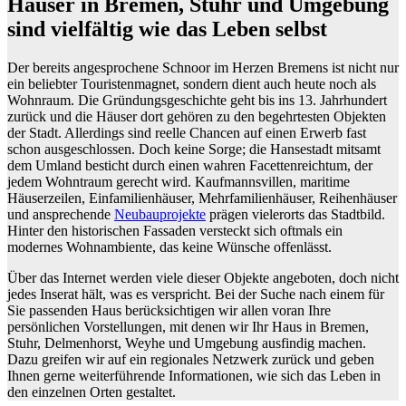
Häuser in Bremen, Stuhr und Umgebung
sind vielfältig wie das Leben selbst
Der bereits angesprochene Schnoor im Herzen Bremens ist nicht nur
ein beliebter Touristenmagnet, sondern dient auch heute noch als
Wohnraum. Die Gründungsgeschichte geht bis ins 13. Jahrhundert
zurück und die Häuser dort gehören zu den begehrtesten Objekten
der Stadt. Allerdings sind reelle Chancen auf einen Erwerb fast
schon ausgeschlossen. Doch keine Sorge; die Hansestadt mitsamt
dem Umland besticht durch einen wahren Facettenreichtum, der
jedem Wohntraum gerecht wird. Kaufmannsvillen, maritime
Häuserzeilen, Einfamilienhäuser, Mehrfamilienhäuser, Reihenhäuser
und ansprechende
Neubauprojekte
prägen vielerorts das Stadtbild.
Hinter den historischen Fassaden versteckt sich oftmals ein
modernes Wohnambiente, das keine Wünsche offenlässt.
Über das Internet werden viele dieser Objekte angeboten, doch nicht
jedes Inserat hält, was es verspricht. Bei der Suche nach einem für
Sie passenden Haus berücksichtigen wir allen voran Ihre
persönlichen Vorstellungen, mit denen wir Ihr Haus in Bremen,
Stuhr, Delmenhorst, Weyhe und Umgebung ausfindig machen.
Dazu greifen wir auf ein regionales Netzwerk zurück und geben
Ihnen gerne weiterführende Informationen, wie sich das Leben in
den einzelnen Orten gestaltet.