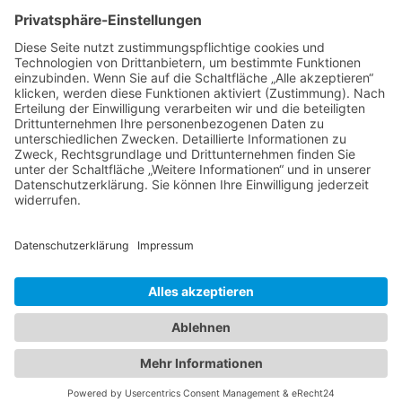
Hechler & Twachtmann Immobilien GmbH
Geschäftsführer: Tobias Gazzo
Blockener Str. 4
28816 Stuhr
Schwachhauser Heerstr. 18
28209 Bremen
Kontakt
Kundenbewertungen und Erfahrungen zu
Impressum
Hechler & Twachtmann Immobilien GmbH
AGB
Datenschutz
SEHR GUT
100%
Cookie-Erklärung
Empfehlungen auf
Immobilie verkaufen in Bremen
ProvenExpert.com
4,92 / 5,00
Immobilie verkaufen in Delmenhorst
Immobilienmakler Delmenhorst
14
175
Immobilienmakler Stuhr
Immobilienmakler Weyhe
Bewertungen auf
Bewertungen von 3
Von Kunden
ProvenExpert.com
anderen Quellen
bewertet
189 Bewertungen
Blick aufs ProvenExpert-Profil werfen
Authentizität