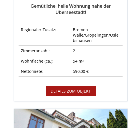
Gemütliche, helle Wohnung nahe der
Überseestadt!
Regionaler Zusatz:
Bremen-
Walle/Gröpelingen/Osle
bshausen
Zimmeranzahl:
2
Wohnfläche (ca.):
54 m²
Nettomiete:
590,00 €
DETAILS ZUM OBJEKT