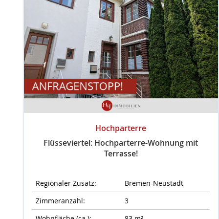
Hochparterre
Flüsseviertel: Hochparterre-Wohnung mit
Terrasse!
Regionaler Zusatz:
Bremen-Neustadt
Zimmeranzahl:
3
Wohnfläche (ca.):
83 m²