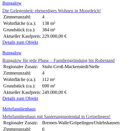
Bungalow
Die Gelegenheit: ebenerdiges Wohnen in Moordeich!
Zimmeranzahl:
4
Wohnfläche (ca.):
138 m²
Grundstück (ca.):
384 m²
Aktueller Kaufpreis:
229.000,00 €
Details zum Objekt
Bungalow
Bungalow für jede Phase – Familiengründung bis Ruhestand
Regionaler Zusatz:
Stuhr-Groß-Mackenstedt/Stelle
Zimmeranzahl:
4
Wohnfläche (ca.):
112 m²
Grundstück (ca.):
690 m²
Aktueller Kaufpreis:
249.000,00 €
Details zum Objekt
Mehrfamilienhaus
Mehrfamilienhaus mit Sanierungspotential in Gröpelingen!
Regionaler Zusatz:
Bremen-Walle/Gröpelingen/Oslebshausen
Zimmeranzahl:
6