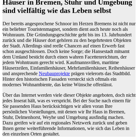
Häuser in Bremen, Stuhr und Umgebung
sind vielfältig wie das Leben selbst
Der bereits angesprochene Schnoor im Herzen Bremens ist nicht nur
ein beliebter Touristenmagnet, sondern dient auch heute noch als
Wohnraum. Die Gründungsgeschichte geht bis ins 13. Jahrhundert
zurück und die Häuser dort gehören zu den begehrtesten Objekten
der Stadt. Allerdings sind reelle Chancen auf einen Erwerb fast
schon ausgeschlossen. Doch keine Sorge; die Hansestadt mitsamt
dem Umland besticht durch einen wahren Facettenreichtum, der
jedem Wohntraum gerecht wird. Kaufmannsvillen, maritime
Häuserzeilen, Einfamilienhäuser, Mehrfamilienhäuser, Reihenhäuser
und ansprechende
Neubauprojekte
prägen vielerorts das Stadtbild.
Hinter den historischen Fassaden versteckt sich oftmals ein
modernes Wohnambiente, das keine Wünsche offenlässt.
Über das Internet werden viele dieser Objekte angeboten, doch nicht
jedes Inserat hält, was es verspricht. Bei der Suche nach einem für
Sie passenden Haus berücksichtigen wir allen voran Ihre
persönlichen Vorstellungen, mit denen wir Ihr Haus in Bremen,
Stuhr, Delmenhorst, Weyhe und Umgebung ausfindig machen.
Dazu greifen wir auf ein regionales Netzwerk zurück und geben
Ihnen gerne weiterführende Informationen, wie sich das Leben in
den einzelnen Orten gestaltet.