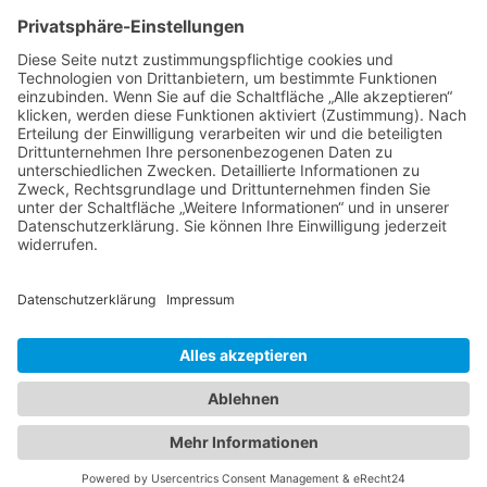
Hechler & Twachtmann Immobilien GmbH
Geschäftsführer: Tobias Gazzo
Blockener Str. 4
28816 Stuhr
Schwachhauser Heerstr. 18
28209 Bremen
Kontakt
Kundenbewertungen und Erfahrungen zu
Impressum
Hechler & Twachtmann Immobilien GmbH
AGB
Datenschutz
SEHR GUT
100%
Cookie-Erklärung
Empfehlungen auf
Immobilie verkaufen in Bremen
ProvenExpert.com
4,92 / 5,00
Immobilie verkaufen in Delmenhorst
Immobilienmakler Delmenhorst
14
175
Immobilienmakler Stuhr
Immobilienmakler Weyhe
Bewertungen auf
Bewertungen von 3
Von Kunden
ProvenExpert.com
anderen Quellen
bewertet
189 Bewertungen
Blick aufs ProvenExpert-Profil werfen
Authentizität