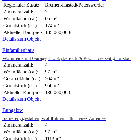
Regionaler Zusatz:
Bremen-Hastedt/Peterswerder
Zimmeranzahl:
3
Wohnfläche (ca.):
66 m²
Grundstück (ca.):
174 m²
Aktueller Kaufpreis:
185.000,00 €
Details zum Objekt
Einfamilienhaus
Wohnhaus mit Garage, Hobbybereich & Pool – vielseitig nutzbar
Zimmeranzahl:
4
Wohnfläche (ca.):
97 m²
Gesamtfläche (ca.):
204 m²
Grundstück (ca.):
960 m²
Aktueller Kaufpreis:
189.000,00 €
Details zum Objekt
Bungalow
Sanieren, gestalten, wohlfühlen – Ihr neues Zuhause
Zimmeranzahl:
4
Wohnfläche (ca.):
97 m²
Grundstück (ca.):
1113 m²