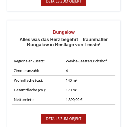
DETAILS ZUM OBJEKT
Bungalow
Alles was das Herz begehrt – traumhafter
Bungalow in Bestlage von Leeste!
Regionaler Zusatz:
Weyhe-Leeste/Erichshof
Zimmeranzahl:
4
Wohnfläche (ca.):
140 m²
Gesamtfläche (ca.):
170 m²
Nettomiete:
1.390,00 €
DETAILS ZUM OBJEKT