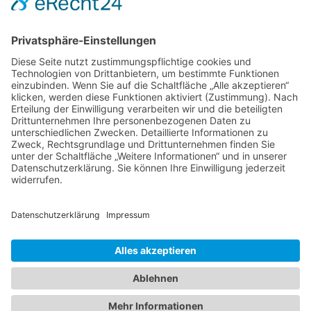
28816 Stuhr
Schwachhauser Heerstr. 18
28209 Bremen
Kontakt
Impressum
AGB
Datenschutz
Cookie-Erklärung
Immobilie verkaufen in Bremen
Immobilie verkaufen in Delmenhorst
Immobilienmakler Delmenhorst
Immobilienmakler Stuhr
Immobilienmakler Weyhe