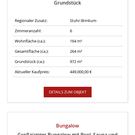
Grundstück
Regionaler Zusatz:
Stuhr-Brinkum
Zimmeranzahl:
6
Wohnfläche (ca.):
164 m²
Gesamtfläche (ca.):
264 m²
Grundstück (ca.):
972 m²
Aktueller Kaufpreis:
449.000,00 €
DETAILS ZUM OBJEKT
Bungalow
Großzügiger Bungalow mit Pool, Sauna und