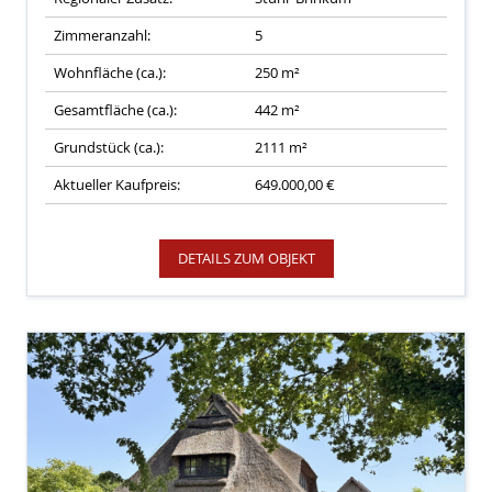
Zimmeranzahl:
5
Wohnfläche (ca.):
250 m²
Gesamtfläche (ca.):
442 m²
Grundstück (ca.):
2111 m²
Aktueller Kaufpreis:
649.000,00 €
DETAILS ZUM OBJEKT