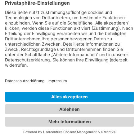
WOHN- UND GESCHÄFTSHÄUSER IN
BREMEN UND UMGEBUNG
ERWERBEN ODER MIETEN
Neben Wohnhäusern zählen
auch
Gewerbeimmobilien
zum
Angebotsportfolio unseres Maklerbüros. Viele
dieser Immobilien eignen sich für eine
Mischnutzung, in der gewerbliche Flächen mit
Wohnräumen kombiniert werden. In Ihrem
Auftrag finden wir das passende Objekt, in dem
Sie Leben und Arbeit zusammenbringen und
sich dabei selbst verwirklichen können.