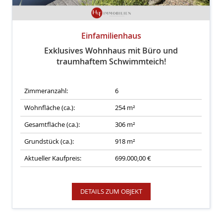
Einfamilienhaus
Exklusives Wohnhaus mit Büro und
traumhaftem Schwimmteich!
Zimmeranzahl:
6
Wohnfläche (ca.):
254 m²
Gesamtfläche (ca.):
306 m²
Grundstück (ca.):
918 m²
Aktueller Kaufpreis:
699.000,00 €
DETAILS ZUM OBJEKT