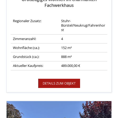
Fachwerkhaus
Regionaler Zusatz:
Stuhr-
Bürstel/Neukrug/Fahrenhor
st
Zimmeranzahl:
4
Wohnfläche (ca.):
152 m²
Grundstück (ca.):
888 m²
Aktueller Kaufpreis:
489.000,00 €
DETAILS ZUM OBJEKT