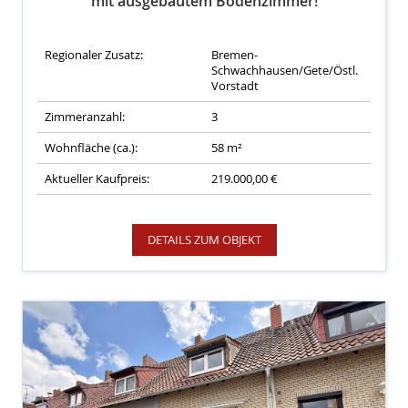
mit ausgebautem Bodenzimmer!
Regionaler Zusatz:
Bremen-
Schwachhausen/Gete/Östl.
Vorstadt
Zimmeranzahl:
3
Wohnfläche (ca.):
58 m²
Aktueller Kaufpreis:
219.000,00 €
DETAILS ZUM OBJEKT