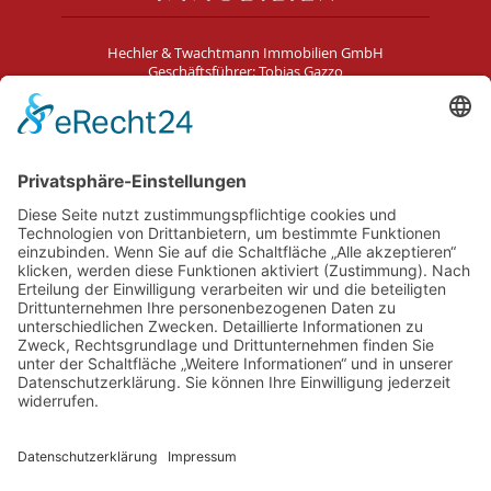
Hechler & Twachtmann Immobilien GmbH
Geschäftsführer: Tobias Gazzo
Blockener Str. 4
28816 Stuhr
Schwachhauser Heerstr. 18
28209 Bremen
Kontakt
Impressum
AGB
Datenschutz
Cookie-Erklärung
Immobilie verkaufen in Bremen
Immobilie verkaufen in Delmenhorst
Immobilienmakler Delmenhorst