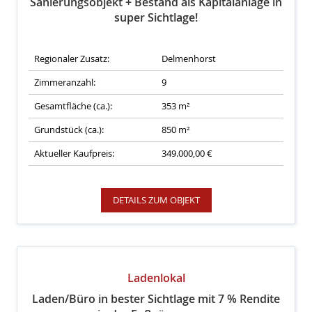
Sanierungsobjekt + Bestand als Kapitalanlage in
super Sichtlage!
Regionaler Zusatz:
Delmenhorst
Zimmeranzahl:
9
Gesamtfläche (ca.):
353 m²
Grundstück (ca.):
850 m²
Aktueller Kaufpreis:
349.000,00 €
DETAILS ZUM OBJEKT
Ladenlokal
Laden/Büro in bester Sichtlage mit 7 % Rendite