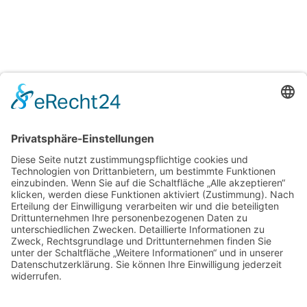
H&T Immobilien
Hechler & Twachtmann Immobilien GmbH
Geschäftsführer: Tobias Gazzo
Blockener Str. 4
28816 Stuhr
Schwachhauser Heerstr. 18
28209 Bremen
Kontakt
Kundenbewertungen und Erfahrungen zu
Impressum
Hechler & Twachtmann Immobilien GmbH
AGB
Datenschutz
SEHR GUT
100%
Cookie-Erklärung