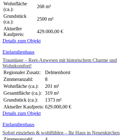
Wohnfläche
268 m²
(ca.):
Grundstück
2500 m²
(ca.):
Aktueller
429.000,00 €
Kaufpreis:
Details zum Objekt
Einfamilienhaus
Traumlage – Reet-Anwesen mit historischem Charme und
Wohnkomfort!
Regionaler Zusatz:
Delmenhorst
Zimmeranzahl:
8
Wohnfläche (ca.):
201 m²
Gesamtfläche (ca.):
319 m²
Grundstück (ca.):
1373 m²
Aktueller Kaufpreis:
629.000,00 €
Details zum Objekt
Einfamilienhaus
Sofort einziehen & wohlfühlen – Ihr Haus in Neuenkirchen
Zimmeranzahl:
4