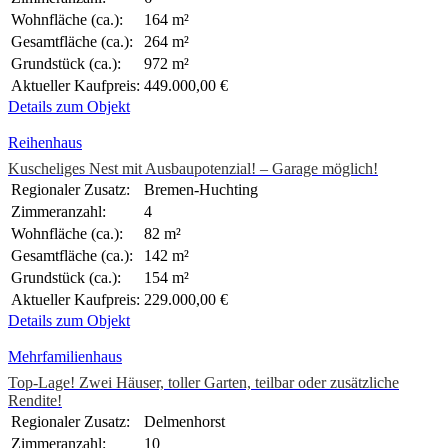
Wohnfläche (ca.):
164 m²
Gesamtfläche (ca.):
264 m²
Grundstück (ca.):
972 m²
Aktueller Kaufpreis:
449.000,00 €
Details zum Objekt
Reihenhaus
Kuscheliges Nest mit Ausbaupotenzial! – Garage möglich!
Regionaler Zusatz:
Bremen-Huchting
Zimmeranzahl:
4
Wohnfläche (ca.):
82 m²
Gesamtfläche (ca.):
142 m²
Grundstück (ca.):
154 m²
Aktueller Kaufpreis:
229.000,00 €
Details zum Objekt
Mehrfamilienhaus
Top-Lage! Zwei Häuser, toller Garten, teilbar oder zusätzliche
Rendite!
Regionaler Zusatz:
Delmenhorst
Zimmeranzahl:
10