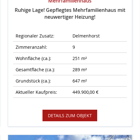
Mehrfamilienhaus
Ruhige Lage! Gepflegtes Mehrfamilienhaus mit
neuwertiger Heizung!
Regionaler Zusatz:
Delmenhorst
Zimmeranzahl:
9
Wohnfläche (ca.):
251 m²
Gesamtfläche (ca.):
289 m²
Grundstück (ca.):
647 m²
Aktueller Kaufpreis:
449.900,00 €
DETAILS ZUM OBJEKT