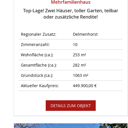
Mehrfamilienhaus
Top-Lage! Zwei Häuser, toller Garten, teilbar
oder zusätzliche Rendite!
Regionaler Zusatz:
Delmenhorst
Zimmeranzahl:
10
Wohnfläche (ca.):
253 m²
Gesamtfläche (ca.):
282 m²
Grundstück (ca.):
1063 m²
Aktueller Kaufpreis:
449.900,00 €
DETAILS ZUM OBJEKT