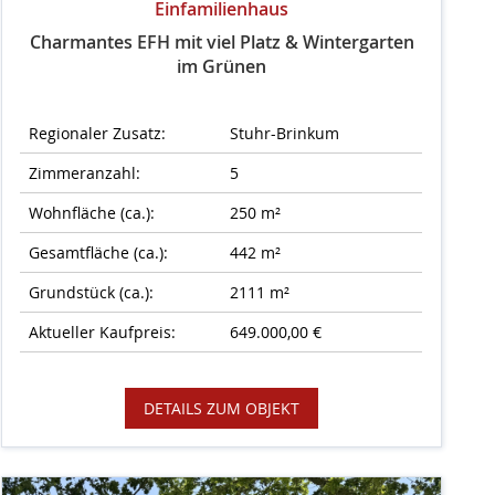
Einfamilienhaus
Charmantes EFH mit viel Platz & Wintergarten
im Grünen
Regionaler Zusatz:
Stuhr-Brinkum
Zimmeranzahl:
5
Wohnfläche (ca.):
250 m²
Gesamtfläche (ca.):
442 m²
Grundstück (ca.):
2111 m²
Aktueller Kaufpreis:
649.000,00 €
DETAILS ZUM OBJEKT