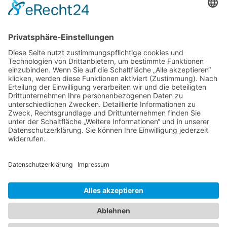
28816 Stuhr
Schwachhauser Heerstr. 18
28209 Bremen
Kontakt
Impressum
AGB
Datenschutz
Cookie-Erklärung
Immobilie verkaufen in Bremen
Immobilie verkaufen in Delmenhorst
Immobilienmakler Delmenhorst
Immobilienmakler Stuhr
Immobilienmakler Weyhe