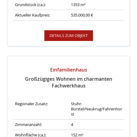
Grundstück (ca.):
1353 m²
Aktueller Kaufpreis:
535.000,00 €
DETAILS ZUM OBJEKT
Einfamilienhaus
Großzügiges Wohnen im charmanten
Fachwerkhaus
Regionaler Zusatz:
Stuhr-
Bürstel/Neukrug/Fahrenhor
st
Zimmeranzahl:
4
Wohnfläche (ca.):
152 m²