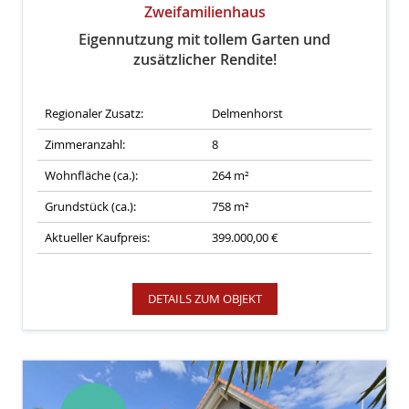
Zweifamilienhaus
Eigennutzung mit tollem Garten und
zusätzlicher Rendite!
Regionaler Zusatz:
Delmenhorst
Zimmeranzahl:
8
Wohnfläche (ca.):
264 m²
Grundstück (ca.):
758 m²
Aktueller Kaufpreis:
399.000,00 €
DETAILS ZUM OBJEKT