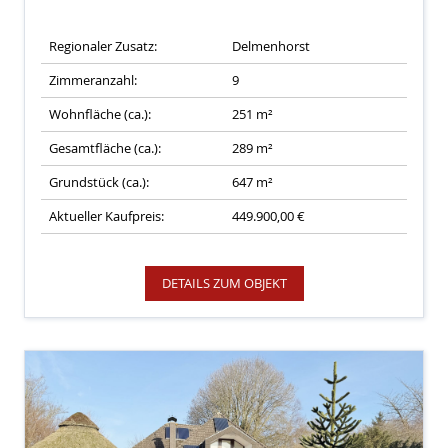
Regionaler Zusatz:
Delmenhorst
Zimmeranzahl:
9
Wohnfläche (ca.):
251 m²
Gesamtfläche (ca.):
289 m²
Grundstück (ca.):
647 m²
Aktueller Kaufpreis:
449.900,00 €
DETAILS ZUM OBJEKT