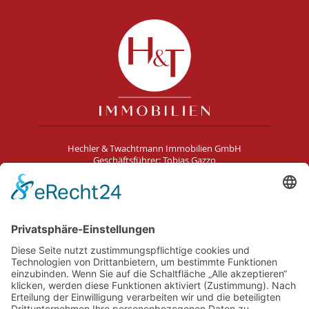
Hechler & Twachtmann Immobilien GmbH
Geschäftsführer: Tobias Gazzo
Blockener Str. 4
28816 Stuhr
Schwachhauser Heerstr. 18
28209 Bremen
Kontakt
Impressum
AGB