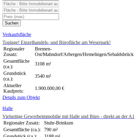
Verkaufsfläche
Toplage! Einzelhandels- und Bürofläche am Weserpark!
Regionaler
Bremen-
Zusatz:
Ost/Mahndorf/Arbergen/Hemelingen/Sebaldsbrück
Gesamtfläche
3108 m²
(ca.):
Grundstück
3540 m²
(ca.):
Aktueller
1.900.000,00 €
Kaufpreis:
Details zum Objekt
Halle
Vielseitige Gewerbeimmobilie mit Halle und Büro - direkt an der A1
Regionaler Zusatz:
Stuhr-Brinkum
Gesamtfläche (ca.):
790 m²
Grundstück (ca.):
3188 m²